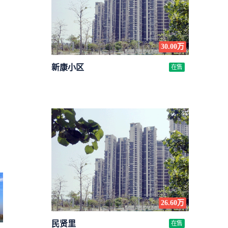
30.00万
新康小区
在售
26.60万
民贤里
在售