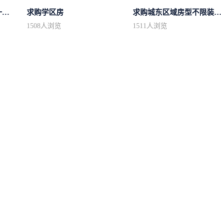
求购市中心区房型不限一室一厅一卫简...
求购学区房
求购城东区域房型不限装修不
1508
人浏览
1511
人浏览