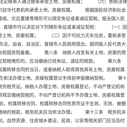
法定继承人通过继承承受土地、房屋权属； （六）依照法律
组织驻华代表机构承受土地、房屋权属。 根据国民经济和社会
重组、灾后重建等情形可以规定免征或者减征契税，报全国人民
、直辖市可以决定对下列情形免征或者减征契税： （一）因
承受土地、房屋权属； （二）因不可抗力灭失住房，重新承受
办法，由省、自治区、直辖市人民政府提出，报同级人民代表大
员会和国务院备案。 第八条 纳税人改变有关土地、房屋的用
减征契税情形的，应当缴纳已经免征、减征的税款。 第九条
权属转移合同的当日，或者纳税人取得其他具有土地、房屋权属
在依法办理土地、房屋权属登记手续前申报缴纳契税。 第十
税完税凭证。纳税人办理土地、房屋权属登记，不动产登记机构
照规定缴纳契税的，不动产登记机构不予办理土地、房屋权属登
前，权属转移合同、权属转移合同性质凭证不生效、无效、被撤
已缴纳的税款，税务机关应当依法办理。 第十三条 税务机关
制。自然资源、住房城乡建设、民政、公安等相关部门应当及时