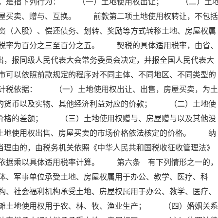
属，是指下列行为： （一）土地使用权出让； （二）土
屋买卖、赠与、互换。 前款第二项土地使用权转让，不包括
资（入股）、偿还债务、划转、奖励等方式转移土地、房屋权属
税率为百分之三至百分之五。 契税的具体适用税率，由省、
出，报同级人民代表大会常务委员会决定，并报全国人民代表大
市可以依照前款规定的程序对不同主体、不同地区、不同类型的
计税依据： （一）土地使用权出让、出售，房屋买卖，为土
付的货币以及实物、其他经济利益对应的价款； （二）土地使
屋价格的差额； （三）土地使用权赠与、房屋赠与以及其他没
照土地使用权出售、房屋买卖的市场价格依法核定的价格。 纳
当理由的，由税务机关依照《中华人民共和国税收征收管理法》
依据乘以具体适用税率计算。 第六条 有下列情形之一的，
体、军事单位承受土地、房屋权属用于办公、教学、医疗、科
构、社会福利机构承受土地、房屋权属用于办公、教学、医疗、
滩土地使用权用于农、林、牧、渔业生产； （四）婚姻关系