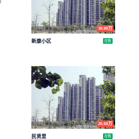
地
30.00万
新康小区
在售
26.60万
民贤里
在售