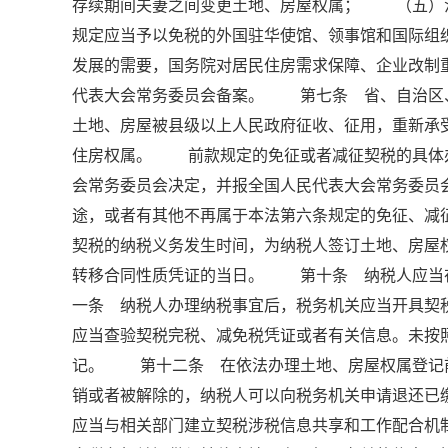
存续期间夫妻之间变更土地、房屋权属； （五）
规定应当予以免税的外国驻华使馆、领事馆和国际
发展的需要，国务院对居民住房需求保障、企业改制
代表大会常务委员会备案。 第七条 省、自治区
土地、房屋被县级以上人民政府征收、征用，重新
住房权属。 前款规定的免征或者减征契税的具体
会常务委员会决定，并报全国人民代表大会常务委
途，或者有其他不再属于本法第六条规定的免征、
契税的纳税义务发生时间，为纳税人签订土地、房屋
转移合同性质凭证的当日。 第十条 纳税人应当
一条 纳税人办理纳税事宜后，税务机关应当开具契
应当查验契税完税、减免税凭证或者有关信息。未按
记。 第十二条 在依法办理土地、房屋权属登记
销或者被解除的，纳税人可以向税务机关申请退还
应当与相关部门建立契税涉税信息共享和工作配合机