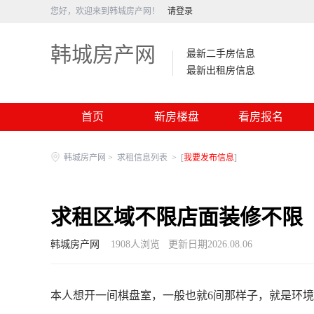
您好，欢迎来到韩城房产网！
请登录
韩城房产网
最新二手房信息
最新出租房信息
首页
新房楼盘
看房报名
韩城房产网
>
求租信息列表
>
[
我要发布信息
]
求租区域不限店面装修不限
韩城房产网
1908
人浏览
更新日期2026.08.06
本人想开一间棋盘室，一般也就6间那样子，就是环