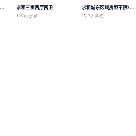
租1一2楼精装100平方里面基本设备不...
求租三室两厅两卫
求租城东区域房型不限2室2卫装修不限2...
1689
人浏览
1512
人浏览