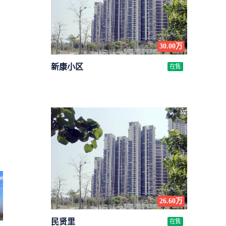
30.00万
新康小区
在售
26.60万
民贤里
在售