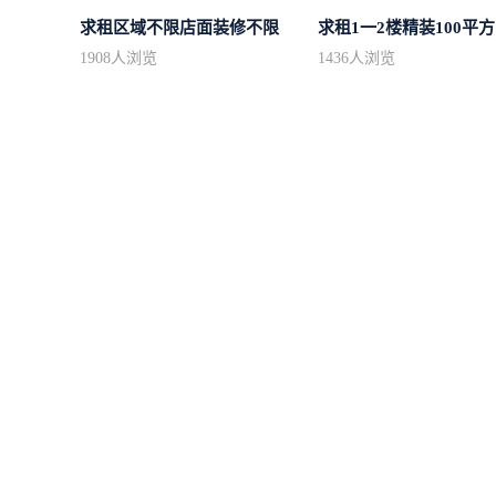
求租区域不限店面装修不限
求
1908
人浏览
1436
人浏览