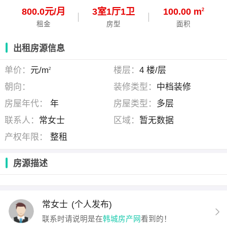
800.0元/月
3
室
1
厅
1
卫
100.00 m
2
租金
房型
面积
出租房源信息
单价：
元/m
楼层：
4 楼/层
2
朝向：
装修类型：
中档装修
房屋年代：
年
房屋类型：
多层
联系人：
常女士
区域：
暂无数据
产权年限：
整租
房源描述
常女士
(个人发布)
联系时请说明是在
韩城房产网
看到的！