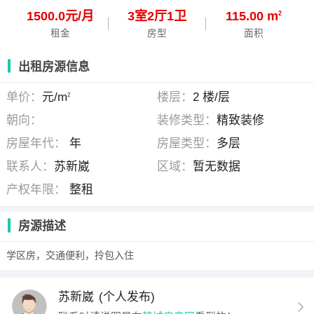
1500.0元/月
3
室
2
厅
1
卫
115.00 m
2
租金
房型
面积
出租房源信息
单价：
元/m
楼层：
2 楼/层
2
朝向：
装修类型：
精致装修
房屋年代：
年
房屋类型：
多层
联系人：
苏新崴
区域：
暂无数据
产权年限：
整租
房源描述
学区房，交通便利，拎包入住
苏新崴
(个人发布)