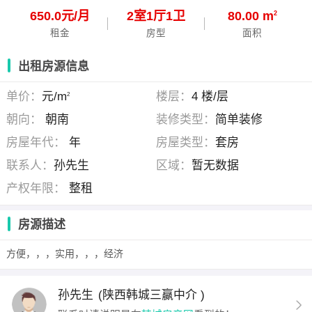
650.0元/月
2
室
1
厅
1
卫
80.00 m
2
租金
房型
面积
出租房源信息
单价：
元/m
楼层：
4 楼/层
2
朝向：
朝南
装修类型：
简单装修
房屋年代：
年
房屋类型：
套房
联系人：
孙先生
区域：
暂无数据
产权年限：
整租
房源描述
方便，，，实用，，，经济
孙先生
(陕西韩城三赢中介 )