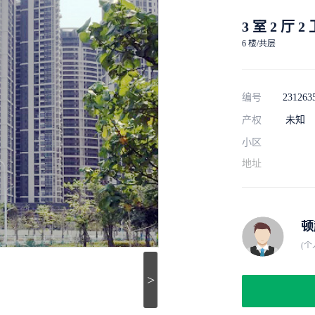
3 室 2 厅 2
6 楼/共层
编号
231263
产权
未知
小区
地址
顿
(个
>