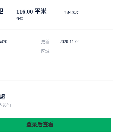
 卫
116.00 平米
毛坯未装
多层
5470
更新
2020-11-02
区域
超
人发布)
登录后查看