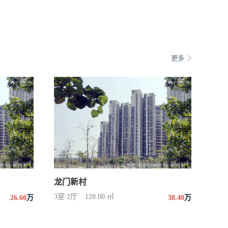
更多
龙门新村
3室 2厅
128.00 ㎡
26.60
万
38.40
万