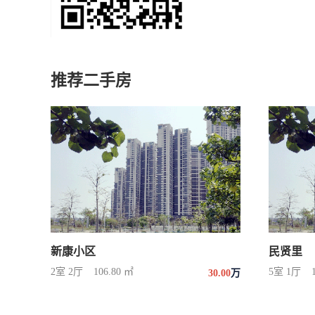
推荐二手房
新康小区
民贤里
2室 2厅
106.80 ㎡
5室 1厅
30.00
万